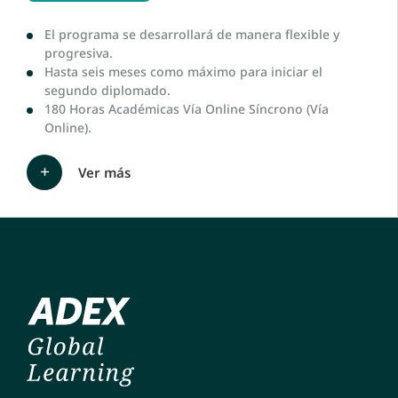
El programa se desarrollará de manera flexible y
progresiva.
Hasta seis meses como máximo para iniciar el
segundo diplomado.
180 Horas Académicas Vía Online Síncrono (Vía
Online).
Ver más